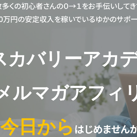
数多くの初心者さんの０→１をお手伝いしてき
30万円の安定収入を稼いでいるゆかのサポー
スカバリーアカ
メルマガアフィ
今日から
を
はじめません