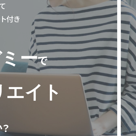
て
ト付き
デミー
で
リエイト
か？