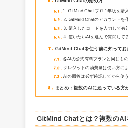
6
GitMind Chatの始め方
6.1
1. GitMind Chat プロ 1年版を
6.2
2. GitMind Chatのアカウント
6.3
3. 購入したコードを入力して有
6.4
4. 使いたいAIを選んで質問して
7
GitMind Chatを使う前に知っ
7.1
各AIの公式有料プランと同じも
7.2
クレジットの消費量は使い方に
7.3
AIの回答は必ず確認してから使
8
まとめ：複数のAIに迷っている方
G
itMind Chatとは？複