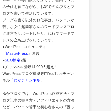
の子供を育てながら、お家でのんびりとブ
ログを書いて生活しています。
ブログを書く以外のお仕事は、パソコンが
苦手な女性起業家さんのワードプレスブロ
グ運営をサポートしたり、代行でワードプ
レスの立ち上げをしています。
●WordPressコミュニティ
『
MasterPress
』運営
●
SEO検定
2級
●チャンネル登録14,000人超え！
WordPressブログ構築専門YouTubeチャン
ネル「
ゆかチャンネル
」
ゆかブログでは、WordPress作成方法・ブ
ログ記事の書き方・アフィリエイトの方法
など、パソコン苦手な初心者さんの『困っ