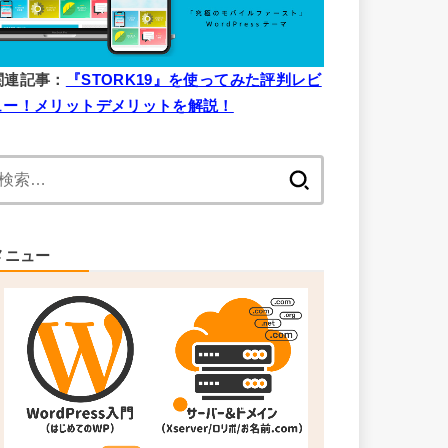
関連記事：
『STORK19』を使ってみた評判レビ
ュー！メリットデメリットを解説！
検
索:
メニュー