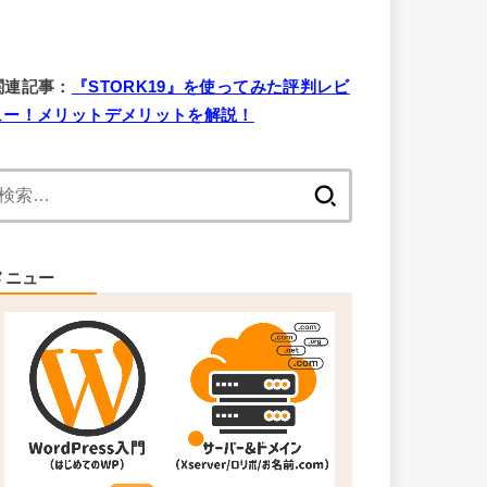
関連記事：
『STORK19』を使ってみた評判レビ
ュー！メリットデメリットを解説！
検
索:
メニュー