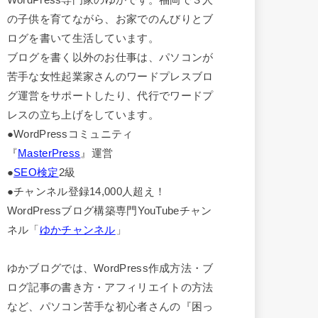
の子供を育てながら、お家でのんびりとブ
ログを書いて生活しています。
ブログを書く以外のお仕事は、パソコンが
苦手な女性起業家さんのワードプレスブロ
グ運営をサポートしたり、代行でワードプ
レスの立ち上げをしています。
●WordPressコミュニティ
『
MasterPress
』運営
●
SEO検定
2級
●チャンネル登録14,000人超え！
WordPressブログ構築専門YouTubeチャン
ネル「
ゆかチャンネル
」
ゆかブログでは、WordPress作成方法・ブ
ログ記事の書き方・アフィリエイトの方法
など、パソコン苦手な初心者さんの『困っ