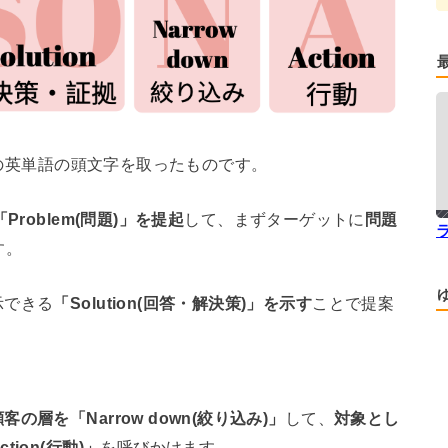
5つの英単語の頭文字を取ったものです。
roblem(問題)」を提起
して、まずターゲットに
問題
す。
示できる
「Solution(回答・解決策)」を示す
ことで提案
の層を「Narrow down(絞り込み)」
して、
対象とし
ion(行動)」
を呼びかけます。