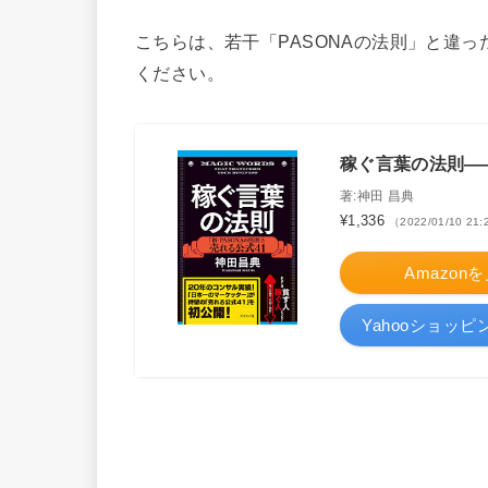
こちらは、若干「PASONAの法則」と違
ください。
稼ぐ言葉の法則――
著:神田 昌典
¥1,336
（2022/01/10 21
Amazon
Yahooショッ