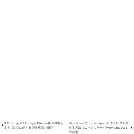
↓
無料メール講座に登録する
ブロガー必見！Google Chrome拡張機能と
WordPressでhttp→httpsへリダイレクトさ
は？ブログに使える拡張機能も紹介
せる方法【エックスサーバーから.htacces
の変更】