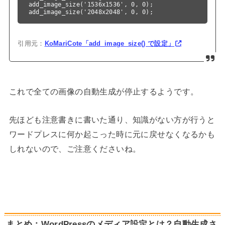
add_image_size('1536x1536', 0, 0);

add_image_size('2048x2048', 0, 0);
引用元：
KoMariCote「add_image_size() で設定」
これで全ての画像の自動生成が停止するようです。
先ほども注意書きに書いた通り、知識がない方が行うと
ワードプレスに何か起こった時に元に戻せなくなるかも
しれないので、ご注意くださいね。
まとめ：WordPressのメディア設定とは？自動生成さ