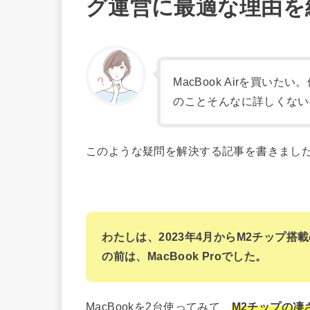
グ運営に最適な理由を
MacBook Airを買
のことそんなに詳しくない
このような疑問を解決する記事を書きまし
わたしは、2023年4月からM2チップ搭載の
の前は、MacBook Proでした。
MacBookを2台使ってみて、
M2チップの凄