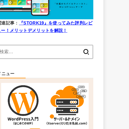
関連記事：
『STORK19』を使ってみた評判レビ
ュー！メリットデメリットを解説！
検
索:
メニュー