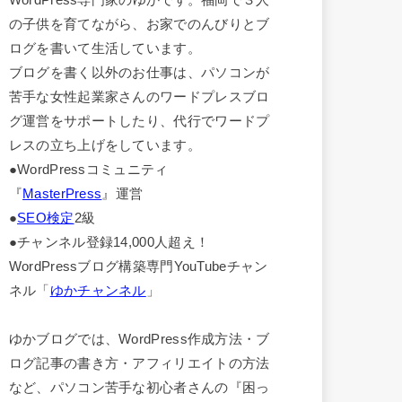
の子供を育てながら、お家でのんびりとブ
ログを書いて生活しています。
ブログを書く以外のお仕事は、パソコンが
苦手な女性起業家さんのワードプレスブロ
グ運営をサポートしたり、代行でワードプ
レスの立ち上げをしています。
●WordPressコミュニティ
『
MasterPress
』運営
●
SEO検定
2級
●チャンネル登録14,000人超え！
WordPressブログ構築専門YouTubeチャン
ネル「
ゆかチャンネル
」
ゆかブログでは、WordPress作成方法・ブ
ログ記事の書き方・アフィリエイトの方法
など、パソコン苦手な初心者さんの『困っ