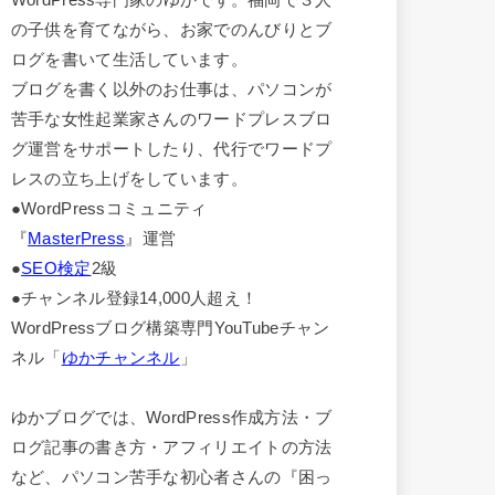
の子供を育てながら、お家でのんびりとブ
ログを書いて生活しています。
ブログを書く以外のお仕事は、パソコンが
苦手な女性起業家さんのワードプレスブロ
グ運営をサポートしたり、代行でワードプ
レスの立ち上げをしています。
●WordPressコミュニティ
『
MasterPress
』運営
●
SEO検定
2級
●チャンネル登録14,000人超え！
WordPressブログ構築専門YouTubeチャン
ネル「
ゆかチャンネル
」
ゆかブログでは、WordPress作成方法・ブ
ログ記事の書き方・アフィリエイトの方法
など、パソコン苦手な初心者さんの『困っ