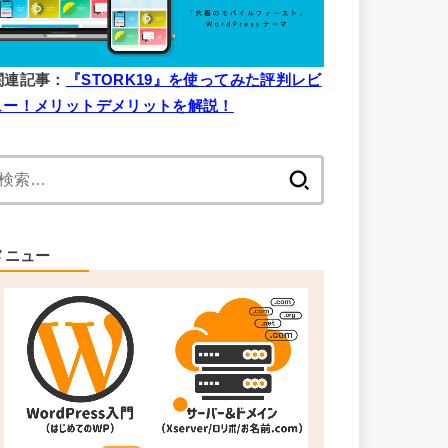
関連記事：
『STORK19』を使ってみた評判レビ
ュー！メリットデメリットを解説！
検
索:
メニュー