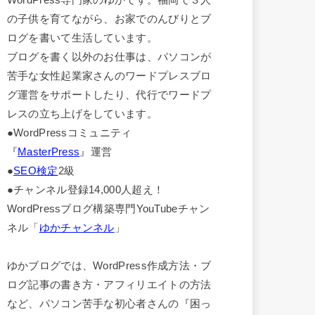
の子供を育てながら、お家でのんびりとブ
ログを書いて生活しています。
ブログを書く以外のお仕事は、パソコンが
苦手な女性起業家さんのワードプレスブロ
グ運営をサポートしたり、代行でワードプ
レスの立ち上げをしています。
●WordPressコミュニティ
『
MasterPress
』運営
●
SEO検定
2級
●チャンネル登録14,000人超え！
WordPressブログ構築専門YouTubeチャン
ネル「
ゆかチャンネル
」
ゆかブログでは、WordPress作成方法・ブ
ログ記事の書き方・アフィリエイトの方法
など、パソコン苦手な初心者さんの『困っ