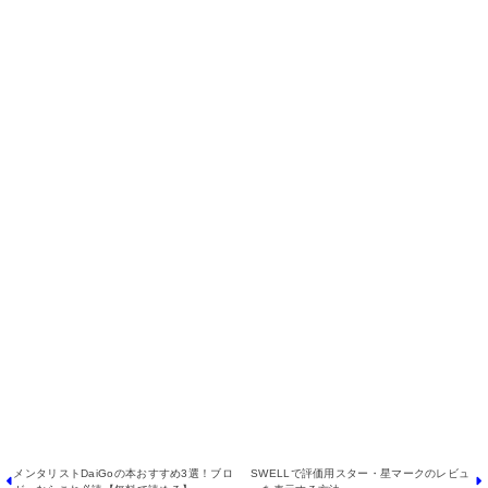
↓
無料メール講座に登録する
メンタリストDaiGoの本おすすめ3選！ブロ
SWELLで評価用スター・星マークのレビュ