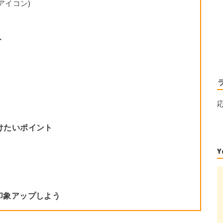
アイコン)
ト
！
けたいポイント
る
印象アップしよう