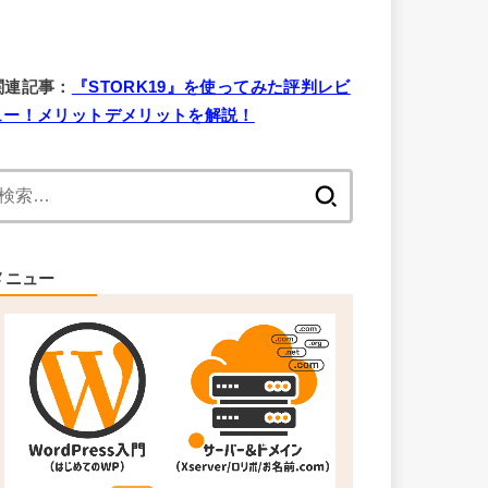
関連記事：
『STORK19』を使ってみた評判レビ
ュー！メリットデメリットを解説！
検
索:
メニュー