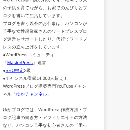
の子供を育てながら、お家でのんびりとブ
ログを書いて生活しています。
ブログを書く以外のお仕事は、パソコンが
苦手な女性起業家さんのワードプレスブロ
グ運営をサポートしたり、代行でワードプ
レスの立ち上げをしています。
●WordPressコミュニティ
『
MasterPress
』運営
●
SEO検定
2級
●チャンネル登録14,000人超え！
WordPressブログ構築専門YouTubeチャン
ネル「
ゆかチャンネル
」
ゆかブログでは、WordPress作成方法・ブ
ログ記事の書き方・アフィリエイトの方法
など、パソコン苦手な初心者さんの『困っ