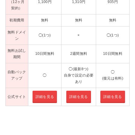
（12ヶ月
1,100円
1,310円
935円
契約）
初期費用
無料
無料
無料
無料ドメイ
◯(1つ)
×
◯(1つ)
ン
無料お試し
10日間無料
2週間無料
10日間無料
期間
◯(最新8つ)
自動バック
◯
◯
自身で設定の必要
アップ
(復元は有料)
あり
公式サイト
詳細を見る
詳細を見る
詳細を見る