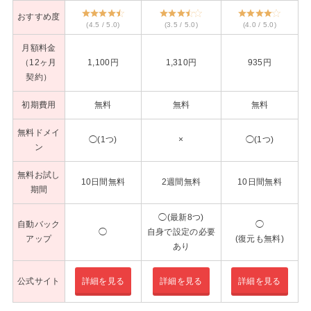
おすすめ度
(4.5 / 5.0)
(3.5 / 5.0)
(4.0 / 5.0)
月額料金
（12ヶ月
1,100円
1,310円
935円
契約）
初期費用
無料
無料
無料
無料ドメイ
◯(1つ)
×
◯(1つ)
ン
無料お試し
10日間無料
2週間無料
10日間無料
期間
◯(最新8つ)
自動バック
◯
◯
自身で設定の必要
アップ
(復元も無料)
あり
公式サイト
詳細を見る
詳細を見る
詳細を見る