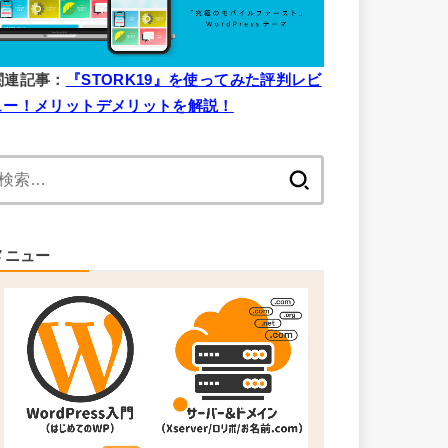
関連記事：
『STORK19』を使ってみた評判レビ
ュー！メリットデメリットを解説！
検
索:
メニュー