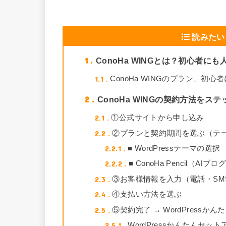
読みたい
1
ConoHa WINGとは？初心者に
1.1
ConoHa WINGのプラン、初
2
ConoHa WINGの契約方法をス
2.1
①公式サイトから申し込み
2.2
②プランと契約期間を選ぶ（テ
2.2.1
■ WordPressテーマの選択
2.2.2
■ ConoHa Pencil（AI
2.3
③お客様情報を入力（電話・SM
2.4
④支払い方法を選ぶ
2.5
⑤契約完了 → WordPressか
2.5.1
WordPressかんたんセッ