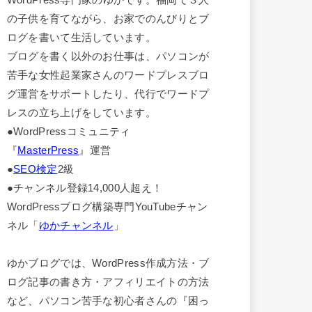
の子供を育てながら、お家でのんびりとブ
ログを書いて生活しています。
ブログを書く以外のお仕事は、パソコンが
苦手な女性起業家さんのワードプレスブロ
グ運営をサポートしたり、代行でワードプ
レスの立ち上げをしています。
●WordPressコミュニティ
『
MasterPress
』運営
●
SEO検定
2級
●チャンネル登録14,000人超え！
WordPressブログ構築専門YouTubeチャン
ネル「
ゆかチャンネル
」
ゆかブログでは、WordPress作成方法・ブ
ログ記事の書き方・アフィリエイトの方法
など、パソコン苦手な初心者さんの『困っ