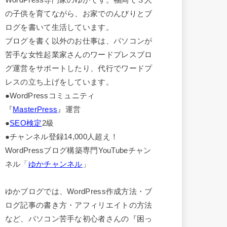
の子供を育てながら、お家でのんびりとブ
ログを書いて生活しています。
ブログを書く以外のお仕事は、パソコンが
苦手な女性起業家さんのワードプレスブロ
グ運営をサポートしたり、代行でワードプ
レスの立ち上げをしています。
●WordPressコミュニティ
『
MasterPress
』運営
●
SEO検定
2級
●チャンネル登録14,000人超え！
WordPressブログ構築専門YouTubeチャン
ネル「
ゆかチャンネル
」
ゆかブログでは、WordPress作成方法・ブ
ログ記事の書き方・アフィリエイトの方法
など、パソコン苦手な初心者さんの『困っ