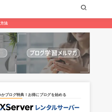
る方法
ゆかブログ特典！お得にブログを始める