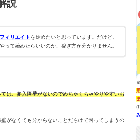
解説
フィリエイト
を始めたいと思っています。だけど、
やって始めたらいいのか、稼ぎ方が分かりません。
っては、参入障壁がないのでめちゃくちゃやりやすいお
(
障壁がなくても分からないことだらけで困ってしまうの