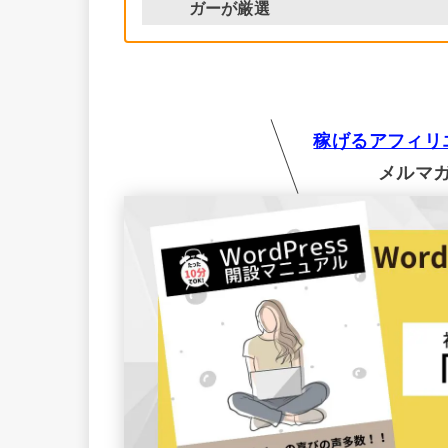
ガーが厳選
稼げるアフィリ
メルマ