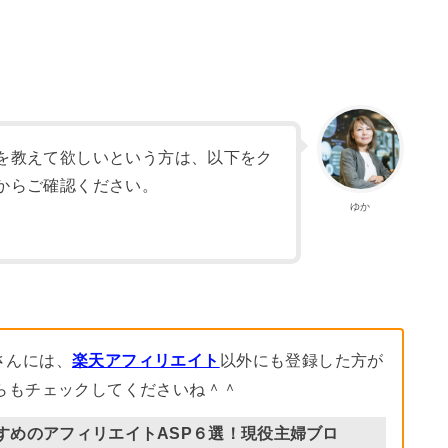
を教えて欲しいという方は、以下をク
からご確認ください。
ゆか
さんには、
楽天アフィリエイト
以外にも登録した方が
らもチェックしてくださいね＾＾
すめのアフィリエイトASP６選！現役主婦ブロ