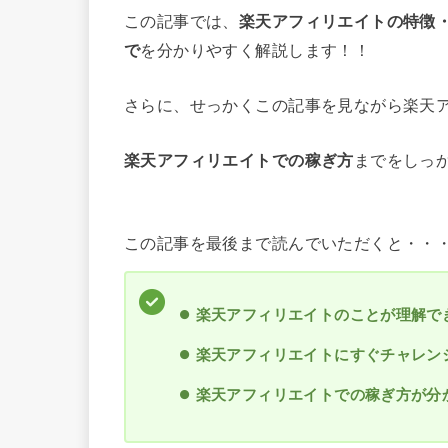
この記事では、
楽天アフィリエイトの特徴
で
を分かりやすく解説します！！
さらに、せっかくこの記事を見ながら楽天
楽天アフィリエイトでの稼ぎ方
までをしっか
この記事を最後まで読んでいただくと・・
楽天アフィリエイトのことが理解で
楽天アフィリエイトにすぐチャレン
楽天アフィリエイトでの稼ぎ方が分