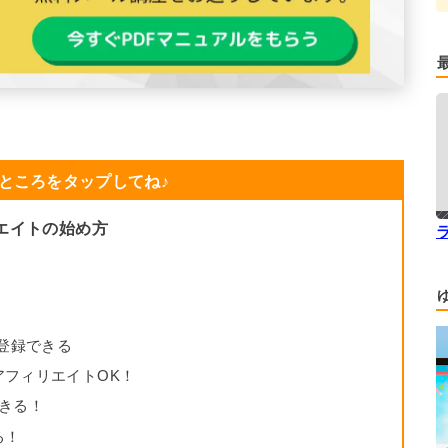
ところをタップしてね♪
リエイトの始め方
で登録できる
フィリエイトOK！
きる！
る！