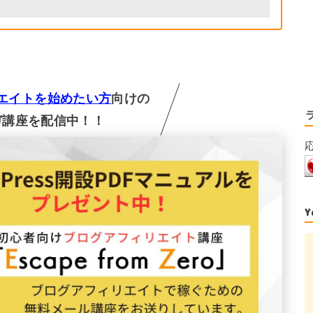
エイトを始めたい方
向けの
ガ講座を配信中！！